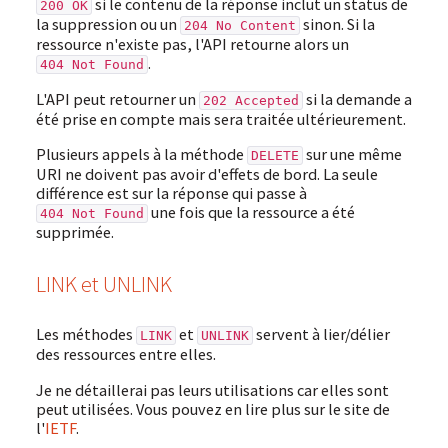
si le contenu de la réponse inclut un status de
200 OK
la suppression ou un
sinon. Si la
204 No Content
ressource n'existe pas, l'API retourne alors un
.
404 Not Found
L'API peut retourner un
si la demande a
202 Accepted
été prise en compte mais sera traitée ultérieurement.
Plusieurs appels à la méthode
sur une même
DELETE
URI ne doivent pas avoir d'effets de bord. La seule
différence est sur la réponse qui passe à
une fois que la ressource a été
404 Not Found
supprimée.
LINK et UNLINK
Les méthodes
et
servent à lier/délier
LINK
UNLINK
des ressources entre elles.
Je ne détaillerai pas leurs utilisations car elles sont
peut utilisées. Vous pouvez en lire plus sur le site de
l'
IETF
.