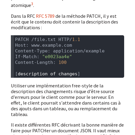
3
atomique
.
Dans la RFC
RFC 5789
de la méthode PATCH, il y est
écrit que le contenu doit contenir la description des
modifications :
PATCH /file.txt HTTP/
If-Match: 
Content-Length: 
[
description
 of
 changes
Utiliser une implémentation free-style de la
description des changements risque d'être source
d'erreurs pour le client comme pour le serveur. En
effet, le client pourrait s'attendre dans certains cas à
des ajouts dans un tableau, ou au remplacement du
tableau.
Il existe différentes RFC décrivant la bonne manière de
faire pour PATCHer un document JSON. Il vaut mieux