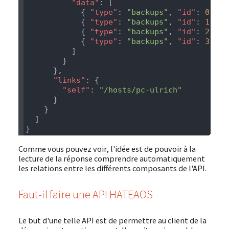
          "data"
            { 
"type"
: 
"backups"
, 
"id"
: 
0
            { 
"type"
: 
"backups"
, 
"id"
: 
1
            { 
"type"
: 
"backups"
, 
"id"
: 
2
            { 
"type"
: 
"backups"
, 
"id"
: 
3
      "links"
        "self"
: 
Comme vous pouvez voir, l'idée est de pouvoir à la
lecture de la réponse comprendre automatiquement
les relations entre les différents composants de l'API.
Faut-il faire une API HATEAOS
Le but d'une telle API est de permettre au client de la