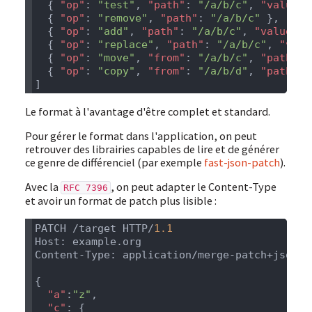
  { 
"op"
: 
"test"
, 
"path"
: 
"/a/b/c"
, 
"value"
:
  { 
"op"
: 
"remove"
, 
"path"
: 
"/a/b/c"
  { 
"op"
: 
"add"
, 
"path"
: 
"/a/b/c"
, 
"value"
: 
  { 
"op"
: 
"replace"
, 
"path"
: 
"/a/b/c"
, 
"valu
  { 
"op"
: 
"move"
, 
"from"
: 
"/a/b/c"
, 
"path"
: 
  { 
"op"
: 
"copy"
, 
"from"
: 
"/a/b/d"
, 
"path"
: 
Le format à l'avantage d'être complet et standard.
Pour gérer le format dans l'application, on peut
retrouver des librairies capables de lire et de générer
ce genre de différenciel (par exemple
fast-json-patch
).
Avec la
, on peut adapter le Content-Type
RFC 7396
et avoir un format de patch plus lisible :
PATCH /target HTTP/
  "a"
:
"z"
  "c"