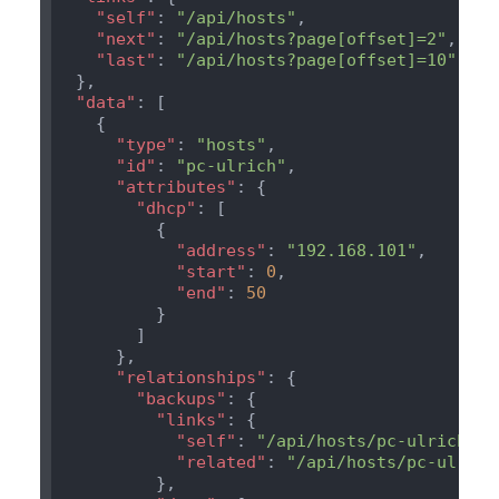
    "self"
: 
"/api/hosts"
    "next"
: 
"/api/hosts?page[offset]=2"
    "last"
: 
  "data"
      "type"
: 
"hosts"
      "id"
: 
"pc-ulrich"
      "attributes"
        "dhcp"
            "address"
: 
"192.168.101"
            "start"
: 
0
            "end"
: 
      "relationships"
        "backups"
          "links"
            "self"
: 
"/api/hosts/pc-ulrich/re
            "related"
: 