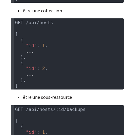
être une collection
    "id"
: 
1
    "id"
: 
2
être une sous-ressource
    "id"
: 
1