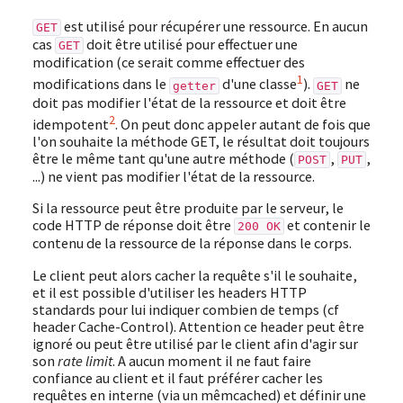
est utilisé pour récupérer une ressource. En aucun
GET
cas
doit être utilisé pour effectuer une
GET
modification (ce serait comme effectuer des
1
modifications dans le
d'une classe
).
ne
getter
GET
doit pas modifier l'état de la ressource et doit être
2
idempotent
. On peut donc appeler autant de fois que
l'on souhaite la méthode GET, le résultat doit toujours
être le même tant qu'une autre méthode (
,
,
POST
PUT
...) ne vient pas modifier l'état de la ressource.
Si la ressource peut être produite par le serveur, le
code HTTP de réponse doit être
et contenir le
200 OK
contenu de la ressource de la réponse dans le corps.
Le client peut alors cacher la requête s'il le souhaite,
et il est possible d'utiliser les headers HTTP
standards pour lui indiquer combien de temps (cf
header Cache-Control). Attention ce header peut être
ignoré ou peut être utilisé par le client afin d'agir sur
son
rate limit
. A aucun moment il ne faut faire
confiance au client et il faut préférer cacher les
requêtes en interne (via un mêmcached) et définir une