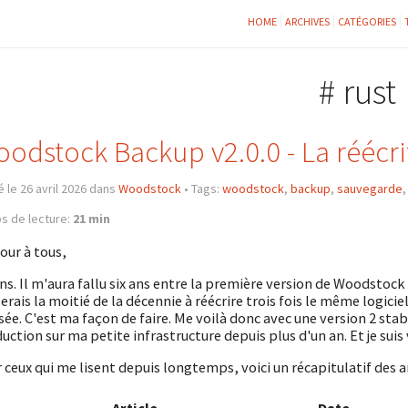
HOME
ARCHIVES
CATÉGORIES
# rust
odstock Backup v2.0.0 - La réécr
 le 26 avril 2026 dans
Woodstock
•
Tags:
woodstock
,
backup
,
sauvegarde
s de lecture:
21 min
our à tous,
ans. Il m'aura fallu six ans entre la première version de Woodstock 
erais la moitié de la décennie à réécrire trois fois le même logici
sée. C'est ma façon de faire. Me voilà donc avec une version 2 sta
uction sur ma petite infrastructure depuis plus d'un an. Et je suis
 ceux qui me lisent depuis longtemps, voici un récapitulatif des art
Article
Date