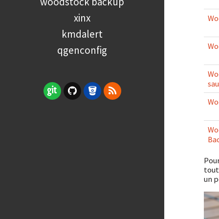
woodstock backup
xinx
Woo
kmdalert
Woo
qgenconfig
Woo
sa
Woo
Woo
Ba
Pour
tout
un p