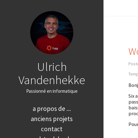
Wo
Ulrich
Posté
Temp
Vandenhekke
Bonj
Passionné en informatique
Six 
pass
bais
a propos de ...
prod
anciens projets
Pour
contact