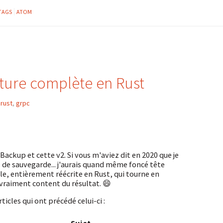
TAGS
ATOM
iture complète en Rust
,
rust
,
grpc
Backup et cette v2. Si vous m'aviez dit en 2020 que je
el de sauvegarde... j'aurais quand même foncé tête
ble, entièrement réécrite en Rust, qui tourne en
 vraiment content du résultat. 😄
icles qui ont précédé celui-ci :
Sujet