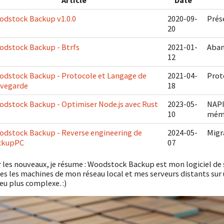
dstock Backup v1.0.0
2020-09-
Prés
20
dstock Backup - Btrfs
2021-01-
Aban
12
dstock Backup - Protocole et Langage de
2021-04-
Prot
uvegarde
18
dstock Backup - Optimiser Node.js avec Rust
2023-05-
NAPI
10
mém
dstock Backup - Reverse engineering de
2024-05-
Migr
ckupPC
07
 les nouveaux, je résume : Woodstock Backup est mon logiciel de
es les machines de mon réseau local et mes serveurs distants sur un
eu plus complexe. :)