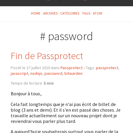
HOME
ARCHIVES
CATÉGORIES
TAGS
ATOM
# password
Fin de Passprotect
Posté le 27 juillet 2020 dans
Passprotect
•
Tags:
passprotect
,
javascript
,
nodejs
,
password
,
bitwarden
Temps de lecture:
5 min
Bonjour à tous,
Cela fait longtemps que je n'ai pas écrit de billet de
blog (3 ans et demi). Et il s'en est passé des choses. Je
travaille actuellement sur un nouveau projet dont je
reviendrai vous parler plus tard.
A aujourd'hui je souhaiterais surtout vous parler de la