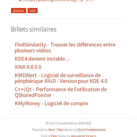
debian
kde
Billets similaires
FindSimilarity - Trouver les différences entre
plusieurs vidéos
KDE4 devient instable ...
XINX 0.8.0.0
KMDAlert - Logiciel de surveillance de
périphérique RAID - Version pour KDE 4.0
C++/Qt - Performance de l'utilisation de
QSharedPointer
KMyMoney - Logiciel de compte
© Ulrich Vandenhekke 2006-2026
Powered by
Nuxt
-
Flex
theme by
Ulrich Vandenhekke
Fork of
Flex
theme by
Alexandre Vicenzi