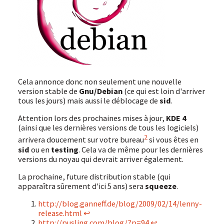
Cela annonce donc non seulement une nouvelle
version stable de
Gnu/Debian
(ce qui est loin d'arriver
tous les jours) mais aussi le déblocage de
sid
.
Attention lors des prochaines mises à jour,
KDE 4
(ainsi que les dernières versions de tous les logiciels)
2
arrivera doucement sur votre bureau
si vous êtes en
sid
ou en
testing
. Cela va de même pour les dernières
versions du noyau qui devrait arriver également.
La prochaine, future distribution stable (qui
apparaîtra sûrement d'ici 5 ans) sera
squeeze
.
Footnotes
http://blog.ganneff.de/blog/2009/02/14/lenny-
release.html
↩
http://pusling.com/blog/?p=94
↩